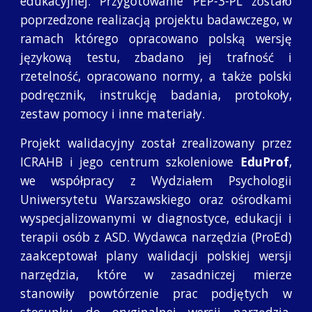
edukacyjnej. Przygotowanie PEP-3-PL zostało
poprzedzone realizacją projektu badawczego, w
ramach którego opracowano polską wersję
językową testu, zbadano jej trafność i
rzetelność, opracowano normy, a także polski
podręcznik, instrukcję badania, protokoły,
zestaw pomocy i inne materiały.
Projekt walidacyjny został zrealizowany przez
ICRAHB i jego centrum szkoleniowe
EduProf
,
we współpracy z Wydziałem Psychologii
Uniwersytetu Warszawskiego oraz ośrodkami
wyspecjalizowanymi w diagnostyce, edukacji i
terapii osób z ASD. Wydawca narzędzia (ProEd)
zaakceptował plany walidacji polskiej wersji
narzędzia, które w zasadniczej mierze
stanowiły powtórzenie prac podjętych w