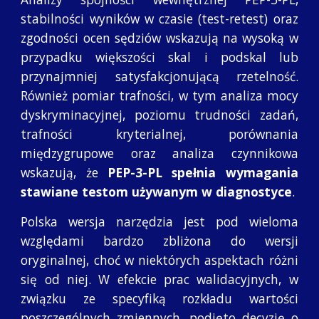
stabilności wyników w czasie (test-retest) oraz
zgodności ocen sędziów wskazują na wysoką w
przypadku większości skal i podskal lub
przynajmniej satysfakcjonującą rzetelność.
Również pomiar trafności, w tym analiza mocy
dyskryminacyjnej, poziomu trudności zadań,
trafności kryterialnej, porównania
międzygrupowe oraz analiza czynnikowa
wskazują, że
PEP-3-PL spełnia wymagania
stawiane testom używanym w diagnostyce
.
Polska wersja narzędzia jest pod wieloma
względami bardzo zbliżona do wersji
oryginalnej, choć w niektórych aspektach różni
się od niej. W efekcie prac walidacyjnych, w
związku ze specyfiką rozkładu wartości
poszczególnych zmiennych, podjęto decyzję o